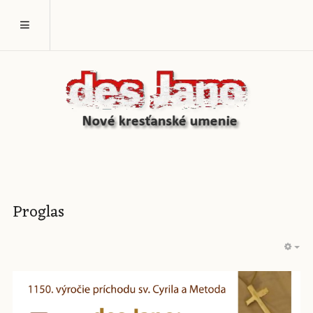
Proglas
EM