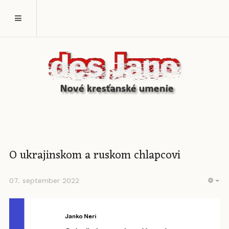
O ukrajinskom a ruskom chlapcovi
07. september 2022
EM