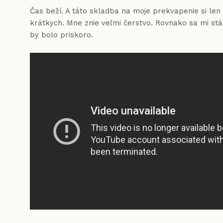
Čas beží. A táto skladba na moje prekvapenie si len t
krátkych. Mne znie veľmi čerstvo. Rovnako sa mi stá
by bolo priskoro.