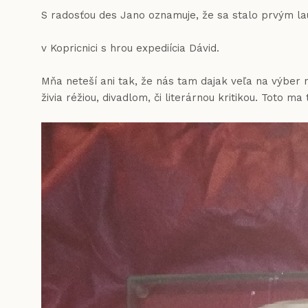
S radosťou des Jano oznamuje, že sa stalo prvým la
v Kopricnici s hrou expediícia Dávid.
Mňa neteší ani tak, že nás tam dajak veľa na výber n
živia réžiou, divadlom, či literárnou kritikou. Toto ma