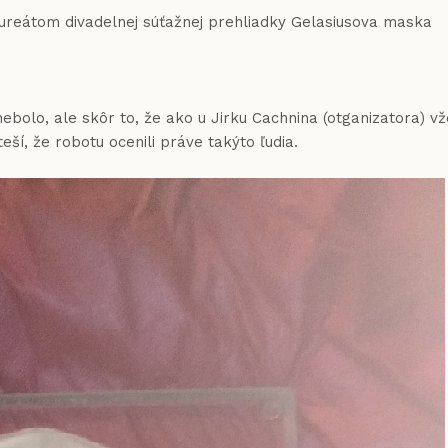
ureátom divadelnej súťažnej prehliadky Gelasiusova maska
ebolo, ale skôr to, že ako u Jirku Cachnina (otganizatora) vž
 teší, že robotu ocenili práve takýto ľudia.