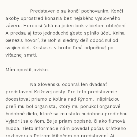
Predstavenie sa končí pochovaním. Končí
akoby uprostred konania bez nejakého výslovného
záveru. Herec si ľahá na jeden bok v bielom oblečení.
A predsa aj toto jednoduché gesto splnilo účel. Kniha
Genezis hovorí, že Boh si siedmy deň odpočinul od
svojich diel. Kristus si v hrobe ľahá odpočinúť po
víťaznej smrti.
Mím opustil javisko.
Na Slovensku odohral len dvadsať
predstavení Krížovej cesty. Pre toto predstavenie
docestoval priamo z Kolína nad Rýnom. Inšpiráciou
preň mu bol organista, ktorý mu ponúkol organové
hudobné dielo, ktoré sa mu stalo hudobnou predlohou.
Vyjadril sa o ňom, že je priam popisné, či ako filmová
hudba. Tieto informácie nám povedal počas krátkeho
rozhovoru s Petrom Mihočom po predstavení. Aj