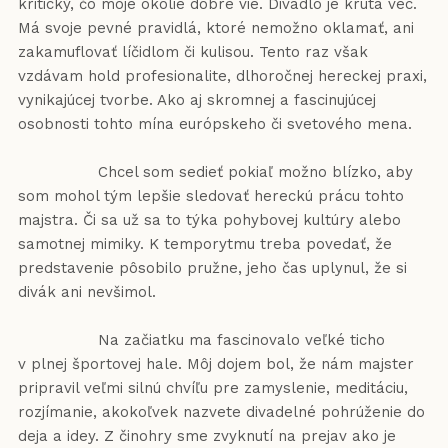
kritický, čo moje okolie dobre vie. Divadlo je krutá vec.
Má svoje pevné pravidlá, ktoré nemožno oklamať, ani
zakamuflovať líčidlom či kulisou. Tento raz však
vzdávam hold profesionalite, dlhoročnej hereckej praxi,
vynikajúcej tvorbe. Ako aj skromnej a fascinujúcej
osobnosti tohto mína európskeho či svetového mena.
Chcel som sedieť pokiaľ možno blízko, aby
som mohol tým lepšie sledovať hereckú prácu tohto
majstra. Či sa už sa to týka pohybovej kultúry alebo
samotnej mimiky. K temporytmu treba povedať, že
predstavenie pôsobilo pružne, jeho čas uplynul, že si
divák ani nevšimol.
Na začiatku ma fascinovalo veľké ticho
v plnej športovej hale. Môj dojem bol, že nám majster
pripravil veľmi silnú chvíľu pre zamyslenie, meditáciu,
rozjímanie, akokoľvek nazvete divadelné pohrúženie do
deja a idey. Z činohry sme zvyknutí na prejav ako je