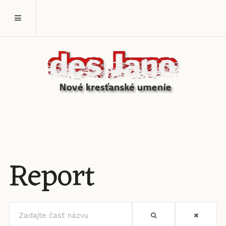
Report
Zadajte
časť