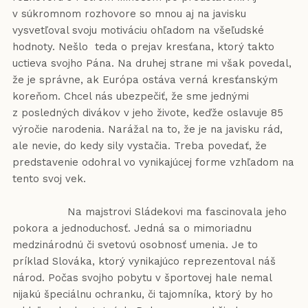
v súkromnom rozhovore so mnou aj na javisku
vysvetľoval svoju motiváciu ohľadom na všeľudské
hodnoty. Nešlo teda o prejav kresťana, ktorý takto
uctieva svojho Pána. Na druhej strane mi však povedal,
že je správne, ak Európa ostáva verná kresťanským
koreňom. Chcel nás ubezpečiť, že sme jednými
z posledných divákov v jeho živote, keďže oslavuje 85
výročie narodenia. Narážal na to, že je na javisku rád,
ale nevie, do kedy sily vystačia. Treba povedať, že
predstavenie odohral vo vynikajúcej forme vzhľadom na
tento svoj vek.
Na majstrovi Sládekovi ma fascinovala jeho
pokora a jednoduchosť. Jedná sa o mimoriadnu
medzinárodnú či svetovú osobnosť umenia. Je to
príklad Slováka, ktorý vynikajúco reprezentoval náš
národ. Počas svojho pobytu v športovej hale nemal
nijakú špeciálnu ochranku, či tajomníka, ktorý by ho