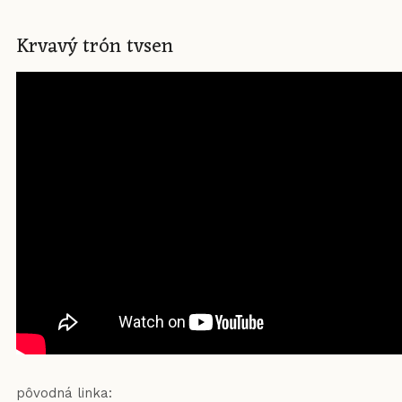
Krvavý trón tvsen
pôvodná linka: