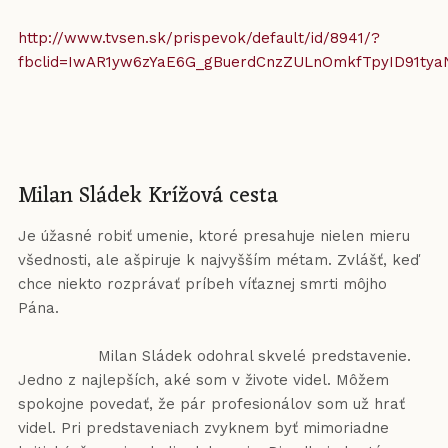
http://www.tvsen.sk/prispevok/default/id/8941/?
fbclid=IwAR1yw6zYaE6G_gBuerdCnzZULnOmkfTpyID91ty
Milan Sládek Krížová cesta
Je úžasné robiť umenie, ktoré presahuje nielen mieru
všednosti, ale ašpiruje k najvyšším métam. Zvlášť, keď
chce niekto rozprávať príbeh víťaznej smrti môjho
Pána.
Milan Sládek odohral skvelé predstavenie.
Jedno z najlepších, aké som v živote videl. Môžem
spokojne povedať, že pár profesionálov som už hrať
videl. Pri predstaveniach zvyknem byť mimoriadne