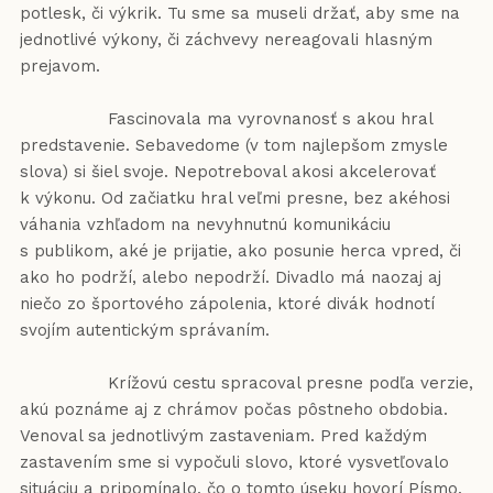
potlesk, či výkrik. Tu sme sa museli držať, aby sme na
jednotlivé výkony, či záchvevy nereagovali hlasným
prejavom.
Fascinovala ma vyrovnanosť s akou hral
predstavenie. Sebavedome (v tom najlepšom zmysle
slova) si šiel svoje. Nepotreboval akosi akcelerovať
k výkonu. Od začiatku hral veľmi presne, bez akéhosi
váhania vzhľadom na nevyhnutnú komunikáciu
s publikom, aké je prijatie, ako posunie herca vpred, či
ako ho podrží, alebo nepodrží. Divadlo má naozaj aj
niečo zo športového zápolenia, ktoré divák hodnotí
svojím autentickým správaním.
Krížovú cestu spracoval presne podľa verzie,
akú poznáme aj z chrámov počas pôstneho obdobia.
Venoval sa jednotlivým zastaveniam. Pred každým
zastavením sme si vypočuli slovo, ktoré vysvetľovalo
situáciu a pripomínalo, čo o tomto úseku hovorí Písmo.