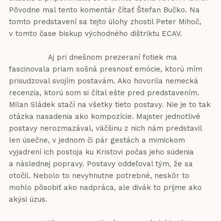
Pôvodne mal tento komentár čítať Štefan Bučko. Na
tomto predstavení sa tejto úlohy zhostil Peter Mihoč,
v tomto čase biskup východného dištriktu ECAV.
Aj pri dnešnom prezeraní fotiek ma
fascinovala priam sošná presnosť emócie, ktorú mím
prisudzoval svojím postavám. Ako hovorila nemecká
recenzia, ktorú som si čítal ešte pred predstavením.
Milan Sládek stačí na všetky tieto postavy. Nie je to tak
otázka nasadenia ako kompozície. Majster jednotlivé
postavy nerozmazával, väčšinu z nich nám predstavil
len úsečne, v jednom či pár gestách a mimickom
vyjadrení ich postoja ku Kristovi počas jeho súdenia
a následnej popravy. Postavy oddeľoval tým, že sa
otočil. Nebolo to nevyhnutne potrebné, neskôr to
mohlo pôsobiť ako nadpráca, ale divák to prijme ako
akýsi úzus.