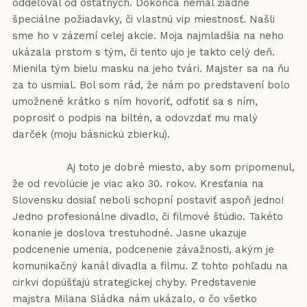
oddeľoval od ostatných. Dokonca nemal žiadne
špeciálne požiadavky, či vlastnú vip miestnosť. Našli
sme ho v zázemí celej akcie. Moja najmladšia na neho
ukázala prstom s tým, či tento ujo je takto celý deň.
Mienila tým bielu masku na jeho tvári. Majster sa na ňu
za to usmial. Bol som rád, že nám po predstavení bolo
umožnené krátko s ním hovoriť, odfotiť sa s ním,
poprosiť o podpis na biltén, a odovzdať mu malý
darček (moju básnickú zbierku).
Aj toto je dobré miesto, aby som pripomenul,
že od revolúcie je viac ako 30. rokov. Kresťania na
Slovensku dosiaľ neboli schopní postaviť aspoň jedno!
Jedno profesionálne divadlo, či filmové štúdio. Takéto
konanie je doslova trestuhodné. Jasne ukazuje
podcenenie umenia, podcenenie závažnosti, akým je
komunikačný kanál divadla a filmu. Z tohto pohľadu na
cirkvi dopúšťajú strategickej chyby. Predstavenie
majstra Milana Sládka nám ukázalo, o čo všetko