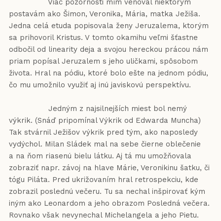
Viac pozornosti mím venoval niektorým
postavám ako Šimon, Veronika, Mária, matka Ježiša.
Jedna celá etuda popisovala ženy Jeruzalema, ktorým
sa prihovoril Kristus. V tomto okamihu veľmi šťastne
odbočil od linearity deja a svojou hereckou prácou nám
priam popísal Jeruzalem s jeho uličkami, spôsobom
života. Hral na pódiu, ktoré bolo ešte na jednom pódiu,
čo mu umožnilo využiť aj inú javiskovú perspektívu.
Jedným z najsilnejších miest bol nemý
výkrik. (Snáď pripomínal Výkrik od Edwarda Muncha)
Tak stvárnil Ježišov výkrik pred tým, ako naposledy
vydýchol. Milan Sládek mal na sebe čierne oblečenie
a na ňom riasenú bielu látku. Aj tá mu umožňovala
zobraziť napr. závoj na hlave Márie, Veronikinu šatku, či
tógu Piláta. Pred ukrižovaním hral retrospekciu, kde
zobrazil poslednú večeru. Tu sa nechal inšpirovať kým
iným ako Leonardom a jeho obrazom Posledná večera.
Rovnako však nevynechal Michelangela a jeho Pietu.