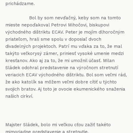
prichádzame.
Bol by som nevďačný, keby som na tomto
mieste nepoďakoval Petrovi Mihočovi, biskupovi
východného dištriktu ECAV. Peter je mojím dlhoročným
priateľom, hrali sme spolu v doposiaľ dvoch
divadelných projektoch. Patrí mu vďaka za to, že mal
takýto veľkorysý zámer, priniesť vysoké umenie medzi
kresťanov. Ako aj za to, že mi umožnil účasť. Milan
Sládek odohral predstavenie na výročnom stretnutí
veriacich ECAV východného dištriktu. Bol som veľmi rád,
že ako katolík sa môžem veľmi dobre cítiť u týchto
svojich bratov. Aj toto je ovocie ekumenického snaženia
našich cirkví.
Majster Sládek, bolo mi veľkou cťou zažiť takéto
mimoriadne predstavenie a stretnutie.