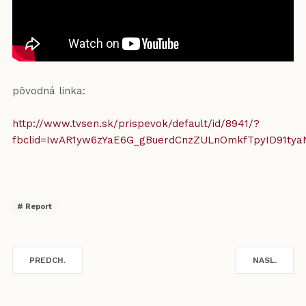
pôvodná linka:
http://www.tvsen.sk/prispevok/default/id/8941/?
fbclid=IwAR1yw6zYaE6G_gBuerdCnzZULnOmkfTpyID91ty
Report
PREDCH.
NASL.