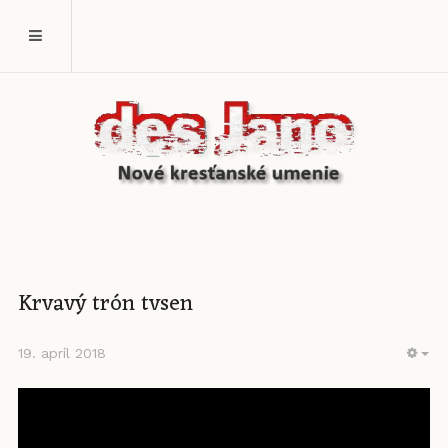
Krvavý trón tvsen
19. apríl 2018
EM