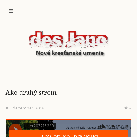
Ako druhý strom
18. december 2016
EM