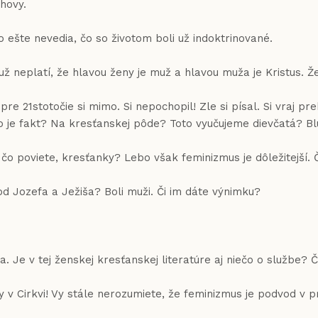
chovy.
o ešte nevedia, čo so životom boli už indoktrinované.
 neplatí, že hlavou ženy je muž a hlavou muža je Kristus. Že 
re 21stotočie si mimo. Si nepochopil! Zle si písal. Si vraj pr
Toto je fakt? Na kresťanskej pôde? Toto vyučujeme dievčatá? 
 poviete, kresťanky? Lebo však feminizmus je dôležitejší. Čo
od Jozefa a Ježiša? Boli muži. Či im dáte výnimku?
Je v tej ženskej kresťanskej literatúre aj niečo o službe? Č
istky v Cirkvi! Vy stále nerozumiete, že feminizmus je podvod 