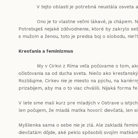
V tejto oblasti je potrebná neustála osveta a os
Ono je to vlastne veľmi lákavé, ja chápem. Niečo 
Potrebuješ nejaké zdôvodnenie, ktoré by zakrylo sebe
s mužom a ženou, toto je predsa boj o slobodu, nie?
Kresťania a feminizmus
My v Cirkvi z Ríma veľa počúvame o tom, ako sa maj
očisťovania sa od ducha sveta. Niečo ako kresťansk
Rozlišujme. Cirkev nie je miesto na pýchu, na kariér
prizabijem, aby ma o to viac chválili. Nijaká forma 
V lete sme mali kurz pre mladých v Ostrave u istý
len počujem, že mladá matka hovorí: dievčatá, len si
Myšlienka sama o sebe nie je zlá. Ale zakladá femini
dievčatám dôjde, aké peklo spôsobili svojím matkám