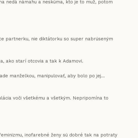
 žena nedá námahu a neskúma, kto je to muž, potom
Chce partnerku, nie diktátorku so super nabrúseným
a, ako starí otcovia a tak k Adamovi.
rade manželkou, manipulovať, aby bolo po jej...
ipulácia voči všetkému a všetkým. Nepripomína to
eminizmu, inofarebné ženy sú dobré tak na potraty