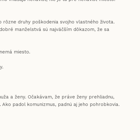
bo rôzne druhy poškodenia svojho vlastného života.
e dobré manželstvá sú najväčším dôkazom, že sa
 nemá miesto.
y.
 muža a ženy. Očakávam, že práve ženy prehliadnu,
k. Ako padol komunizmus, padnú aj jeho pohrobkovia.