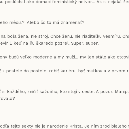
u poslúchal ako domáci feministický netvor... Ak si nejaká
ívneho média?! Alebo čo to má znamenať?
na bola žena, nie stroj. Chce ženu, nie riaditeľku vesmíru. 
vinil, keď na ňu škaredo pozrel. Super, super.
e ženy budú veľko moderné a my muži... my len stále ako otcovi
ať z postele do postele, robiť kariéru, byť matkou a v prvom 
ť si každého, zničiť každého, kto stojí v ceste. A pozor. Man
rovalo?
ejto sekty nie je narodenie Krista. Je ním zrod bieleho f