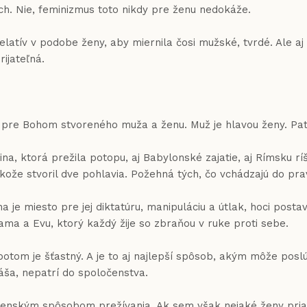
ych. Nie, feminizmus toto nikdy pre ženu nedokáže.
 v podobe ženy, aby miernila čosi mužské, tvrdé. Ale aj že
ijateľná.
Bohom stvoreného muža a ženu. Muž je hlavou ženy. Patria
dina, ktorá prežila potopu, aj Babylonské zajatie, aj Rímsku 
kože stvoril dve pohlavia. Požehná tých, čo vchádzajú do pravdy
na je miesto pre jej diktatúru, manipuláciu a útlak, hoci pos
ama a Evu, ktorý každý žije so zbraňou v ruke proti sebe.
je šťastný. A je to aj najlepší spôsob, akým môže poslúž
náša, nepatrí do spoločenstva.
enským spôsobom prežívania. Ak sem však nejaké ženy priamo