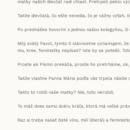
matky našich dievčat radi chlast. Pretrpeli peklo vý
Takže dievčatá, čo ešte nevedia, čo je vážny vzťah, č
Po prednáške hovorím s jednou našou kolegyňou, či už
Milý svätý Pavol, týmto ti slávnostne oznamujem, že p
mu, kres. feministky nepísali? Iste by sa potešil. 
Proste ak Písmo prekáža, proste ho pretrháme, ok, čo
Takže vlastne Panna Mária podľa vás trpela násilie 
Takto to robili vaše matky? Nie, toto nerobili.
To máš dnes samú dcéru kráľa, ktorá má veľké práva. 
Raz si treba naliať čisté víno, milí liberáli a femin