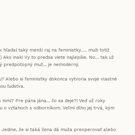
hľadal taký menší raj na feministky..... muži totiž
Ako inak! Vy to predsa viete najlepšie. No... tak už
aký predpotopný muž... je nemoderný.
u? Alebo si feministky dokonca vytvoria svoje vlastné
nou ľudstva.
s nimi? Pre pána jána... čo sa deje?! Veď už roky
u o vzťahoch s odborníkom. Veľmi dlho jej trvá, kým
e. Jedine, že si taká žena dá muža preoperovať alebo