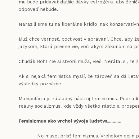
mu bude pridávať ďalšie dávky estrogénu, aby ženičk
odpoveď nebude.
Narazili sme tu na liberálne krídlo inak konzervat
Muž chce vernosť, poctivosť v správaní. Chce, aby že
jazykom, ktorá presne vie, voči akým zákonom sa pre
Chudák Boh! Zle si stvoril muža, vieš. Nerátal si, ž
Ak si nejaká feministka myslí, že zároveň sa dá liet
výsledky poznáme.
Manipulácia je základný nástroj feminizmus. Podriadi
reálny socializmus, kde vždy všetko rástlo a prospe
Feminizmus ako vrchol vývoja ľudstva...........
No musel prísť feminizmus. Vrcholom dejín podľa t