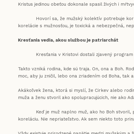
Kristus jedinou obeťou dokonale spasil živých i mŕtv
Hovorí sa, že mužský kolektív potrebuje korelatív
korelácie s mužnosťou, je toxická a nebezpečná, nepr
Kresťania vedia, akou službou je patriarchát
Kresťania v Kristovi dostali zjavený program pre 
Takto vzniká rodina, kde sú traja. On, ona a Boh. Ro
moc, aby ju zničil, lebo ona zriadením od Boha, tak a
Akákoľvek žena, ktorá si myslí, že Cirkev alebo rodi
muža a ženu stvoril ako spolupracujúcich, nie ako Ad
Keď je muž naplno muž, ako ho Boh stvoril, potom 
koreláciu. Nie nepriateľstvo. Ak sem niekto toto pri
Vždy existuje prirodzené napätie medzi mužským a ž