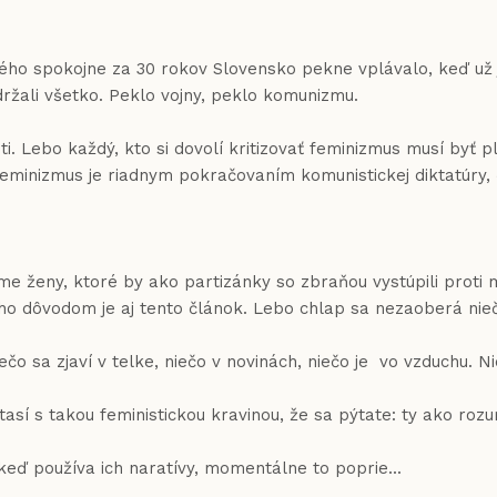
pokojne za 30 rokov Slovensko pekne vplávalo, keď už je 
ydržali všetko. Peklo vojny, peklo komunizmu.
o každý, kto si dovolí kritizovať feminizmus musí byť plný
 Feminizmus je riadnym pokračovaním komunistickej diktatúry,
y, ktoré by ako partizánky so zbraňou vystúpili proti mu
oho dôvodom je aj tento článok. Lebo chlap sa nezaoberá nie
čo sa zjaví v telke, niečo v novinách, niečo je vo vzduchu. Ni
así s takou feministickou kravinou, že sa pýtate: ty ako rozu
ď používa ich naratívy, momentálne to poprie...