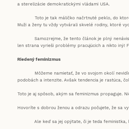
a sterelizácie demokratickými vládami USA.
Toto je tak máličko načrtnuté peklo, do ktorého s
Muži a ženy tu vždy vytvárali skvelé rodiny, ktoré v
Samozrejme, že tento článok je plný nenávisti. Leb
len strana vyrieši problémy pracujúcich a nikto iný!
Riedený feminizmus
Môžeme namietať, že vo svojom okolí nevidíme žen
podobách a intenzite. Avšak tendencia je rastúca, č
Toto je aj spôsob, akým sa feminizmus propaguje. Nie
Hovoríte s dobrou ženou a odrazu počujete, že sa vyt
Ale keď sa jej opýtate, či je teda feministka, ke