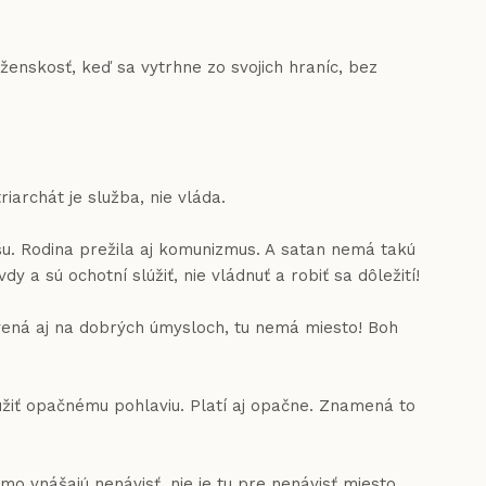
nskosť, keď sa vytrhne zo svojich hraníc, bez
rchát je služba, nie vláda.
ríšu. Rodina prežila aj komunizmus. A satan nemá takú
 a sú ochotní slúžiť, nie vládnuť a robiť sa dôležití!
tavená aj na dobrých úmysloch, tu nemá miesto! Boh
iť opačnému pohlaviu. Platí aj opačne. Znamená to
 vnášajú nenávisť, nie je tu pre nenávisť miesto.