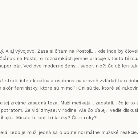
 aj vývojovo. Zasa si čítam na Postoji.... kde inde by človek 
Článok na Postoji o zoznamkách jemne pracuje s touto tézou.) 
te super pár. Veď dve moderné ženy... super, nie?! Čo už len t
už stratil intelektuálnu a osobnostnú úroveň zvládať túto dob
 skôr feministky, ktoré sú mimo?! Oni sú tie, ktoré sú rakovi
jej zrejme zásadná téza. Muži meškajú... zaostali... čo je to 
tratom. Že vidí zmysel v rodine. Ale čo ďalej? Vedie diskusi
ajú... Minule to boli tri kroky? Či tri roky?
 želá, lebo je muž, jedná sa o úplne normálne mužské reakci