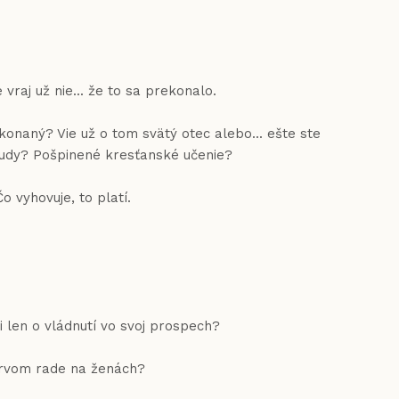
vraj už nie... že to sa prekonalo.
ekonaný? Vie už o tom svätý otec alebo... ešte ste
Bludy? Pošpinené kresťanské učenie?
 vyhovuje, to platí.
i len o vládnutí vo svoj prospech?
v prvom rade na ženách?