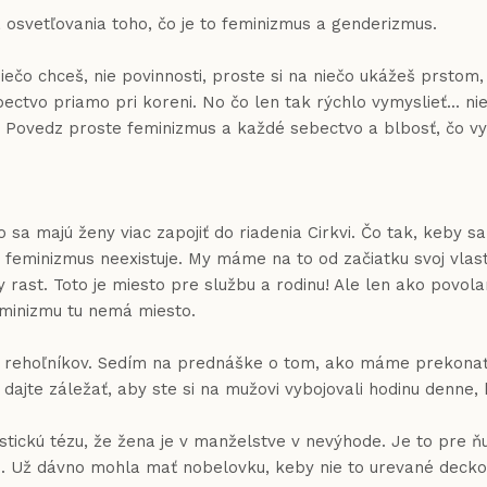
vetľovania toho, čo je to feminizmus a genderizmus.
chceš, nie povinnosti, proste si na niečo ukážeš prstom, 
ctvo priamo pri koreni. No čo len tak rýchlo vymyslieť... ni
! Povedz proste feminizmus a každé sebectvo a blbosť, čo vyp
ú ženy viac zapojiť do riadenia Cirkvi. Čo tak, keby sa vi
ý feminizmus neexistuje. My máme na to od začiatku svoj vla
ny rast. Toto je miesto pre službu a rodinu! Ale len ako povo
feminizmu tu nemá miesto.
ch rehoľníkov. Sedím na prednáške o tom, ako máme prekonať
 dajte záležať, aby ste si na mužovi vybojovali hodinu denne
stickú tézu, že žena je v manželstve v nevýhode. Je to pre ňu
. Už dávno mohla mať nobelovku, keby nie to urevané decko 