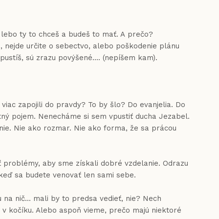
lebo ty to chceš a budeš to mať. A prečo?
e, nejde určite o sebectvo, alebo poškodenie plánu
ustíš, sú zrazu povýšené.... (nepíšem kam).
ac zapojili do pravdy? To by šlo? Do evanjelia. Do
stný pojem. Nenecháme si sem vpustiť ducha Jezabel.
lanie. Nie ako rozmar. Nie ako forma, že sa prácou
 problémy, aby sme získali dobré vzdelanie. Odrazu
, keď sa budete venovať len sami sebe.
 na nič... mali by to predsa vedieť, nie? Nech
v kočíku. Alebo aspoň vieme, prečo majú niektoré