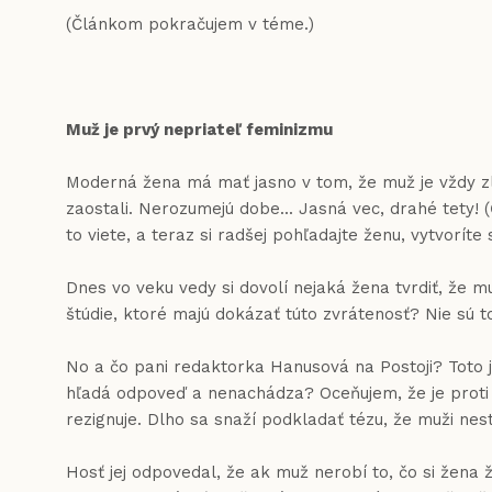
(Článkom pokračujem v téme.)
Muž je prvý nepriateľ feminizmu
Moderná žena má mať jasno v tom, že muž je vždy zlý. A
zaostali. Nerozumejú dobe... Jasná vec, drahé tety! (
to viete, a teraz si radšej pohľadajte ženu, vytvorí
Dnes vo veku vedy si dovolí nejaká žena tvrdiť, že m
štúdie, ktoré majú dokázať túto zvrátenosť? Nie sú to
No a čo pani redaktorka Hanusová na Postoji? Toto je 
hľadá odpoveď a nenachádza? Oceňujem, že je proti po
rezignuje. Dlho sa snaží podkladať tézu, že muži nestíh
Hosť jej odpovedal, že ak muž nerobí to, čo si žena