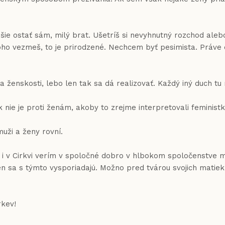
pšie ostať sám, milý brat. Ušetríš si nevyhnutný rozchod ale
koho vezmeš, to je prirodzené. Nechcem byť pesimista. Práv
a ženskosti, lebo len tak sa dá realizovať. Každý iný duch tu
e proti ženám, akoby to zrejme interpretovali feministk
i a ženy rovní.
h i v Cirkvi verím v spoločné dobro v hlbokom spoločenstve
ien sa s týmto vysporiadajú. Možno pred tvárou svojich matie
rkev!