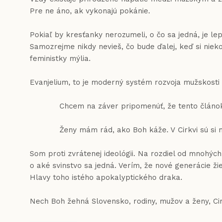
Pre ne áno, ak vykonajú pokánie.
Pokiaľ by kresťanky nerozumeli, o čo sa jedná, je le
Samozrejme nikdy nevieš, čo bude ďalej, keď si nie
feministky mýlia.
Evanjelium, to je moderný systém rozvoja mužskosti 
Chcem na záver pripomenúť, že tento článok nie j
Ženy mám rád, ako Boh káže. V Cirkvi sú si muž
Som proti zvrátenej ideológii. Na rozdiel od mnohýc
o aké svinstvo sa jedná. Verím, že nové generácie ž
Hlavy toho istého apokalyptického draka.
Nech Boh žehná Slovensko, rodiny, mužov a ženy, Ci