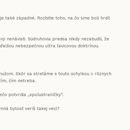
také západné. Rozbitie toho, na čo sme boli hrdí!
 nenávisti. Súdruhovia predsa nikdy nezabudli, že
 ďalšou nebezpečnou ultra ľavicovou doktrínou.
žom. Skôr sa stretáme s touto úchylkou v rôznych
čím, čím netreba.
ečo potvrdia „spolustraníčky“.
mná bytosť veríš takej veci?