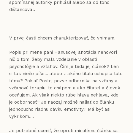
spomínanej autorky prihlásil alebo sa od toho
dištancoval.
V prvej časti chcem charakterizovať, čo vnímam.
Popis pri mene pani Hanusovej anotácia nehovorí
nič o tom, žeby mala vzdelanie v oblasti
psychológie a vzťahov. Čím je teda jej článok? Len
si tak niečo píše... alebo z akého titulu uchopila túto
tému? Pokiaľ Postoj pozve odborníka na vzťahy a
vzťahovú terapiu, to chápem a ako čitateľ a človek
oceňujem. Ak však niekto rúbe hlava nehlava, kde
je odbornosť? Je naozaj možné naliať do článku
jednoducho riadnu dávku emotivity? Má byť asi
výkrikom....
Je potrebné oceniť, že oproti minulému článku sa