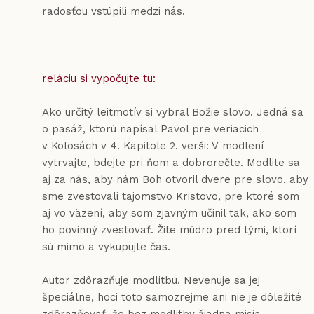
radosťou vstúpili medzi nás.
reláciu si vypočujte tu:
Ako určitý leitmotív si vybral Božie slovo. Jedná sa
o pasáž, ktorú napísal Pavol pre veriacich
v Kolosách v 4. Kapitole 2. verši: V modlení
vytrvajte, bdejte pri ňom a dobrorečte. Modlite sa
aj za nás, aby nám Boh otvoril dvere pre slovo, aby
sme zvestovali tajomstvo Kristovo, pre ktoré som
aj vo väzení, aby som zjavným učinil tak, ako som
ho povinný zvestovať. Žite múdro pred tými, ktorí
sú mimo a vykupujte čas.
Autor zdôrazňuje modlitbu. Nevenuje sa jej
špeciálne, hoci toto samozrejme ani nie je dôležité