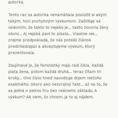
autorka.
Tento raz sa autorka nenamáhala poslúžiť si akým
takým, hoci pochybným výskumom. Zaštíťuje sa
vedomím, že takto to nejako je... takto hovoria ženy
okolo... Aj nejaká pani to písala... Vlastne nie...
zrejme predpokladá, že nás potešil článok
predchádzajúci a akceptujeme výskum, ktorý
prezentovala.
Zaujímavé je, že feministky majú radi čísla. Každá
piata žena, potom každá druhá... teraz čítam tri
kroky... Ono číslo hneď navodzuje dojem niečoho
exaktného. Skoro ako nezvratný fakt... až na to, že
sa jedná o peknú hru bez reálneho základu. A
výskum? Ak viem, čo chcem, ja to aj nájdem.