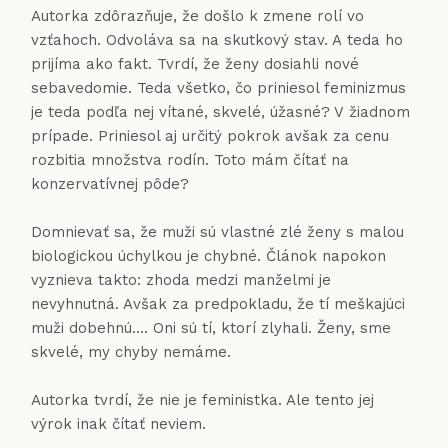
Autorka zdôrazňuje, že došlo k zmene rolí vo
vzťahoch. Odvoláva sa na skutkový stav. A teda ho
prijíma ako fakt. Tvrdí, že ženy dosiahli nové
sebavedomie. Teda všetko, čo priniesol feminizmus
je teda podľa nej vítané, skvelé, úžasné? V žiadnom
prípade. Priniesol aj určitý pokrok avšak za cenu
rozbitia množstva rodín. Toto mám čítať na
konzervatívnej pôde?
Domnievať sa, že muži sú vlastné zlé ženy s malou
biologickou úchylkou je chybné. Článok napokon
vyznieva takto: zhoda medzi manželmi je
nevyhnutná. Avšak za predpokladu, že tí meškajúci
muži dobehnú.... Oni sú tí, ktorí zlyhali. Ženy, sme
skvelé, my chyby nemáme.
Autorka tvrdí, že nie je feministka. Ale tento jej
výrok inak čítať neviem.