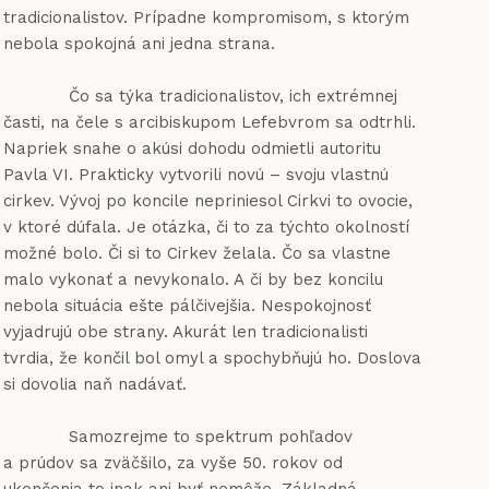
tradicionalistov. Prípadne kompromisom, s ktorým
nebola spokojná ani jedna strana.
Čo sa týka tradicionalistov, ich extrémnej
časti, na čele s arcibiskupom Lefebvrom sa odtrhli.
Napriek snahe o akúsi dohodu odmietli autoritu
Pavla VI. Prakticky vytvorili novú – svoju vlastnú
cirkev. Vývoj po koncile nepriniesol Cirkvi to ovocie,
v ktoré dúfala. Je otázka, či to za týchto okolností
možné bolo. Či si to Cirkev želala. Čo sa vlastne
malo vykonať a nevykonalo. A či by bez koncilu
nebola situácia ešte pálčivejšia. Nespokojnosť
vyjadrujú obe strany. Akurát len tradicionalisti
tvrdia, že končil bol omyl a spochybňujú ho. Doslova
si dovolia naň nadávať.
Samozrejme to spektrum pohľadov
a prúdov sa zväčšilo, za vyše 50. rokov od