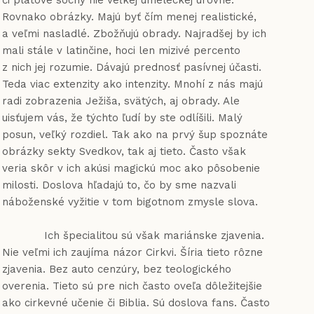
či platové sochy nie veľkej umeleckej úrovne.
Rovnako obrázky. Majú byť čím menej realistické,
a veľmi nasladlé. Zbožňujú obrady. Najradšej by ich
mali stále v latinčine, hoci len mizivé percento
z nich jej rozumie. Dávajú prednosť pasívnej účasti.
Teda viac extenzity ako intenzity. Mnohí z nás majú
radi zobrazenia Ježiša, svätých, aj obrady. Ale
uisťujem vás, že týchto ľudí by ste odlíšili. Malý
posun, veľký rozdiel. Tak ako na prvý šup spoznáte
obrázky sekty Svedkov, tak aj tieto. Často však
veria skôr v ich akúsi magickú moc ako pôsobenie
milosti. Doslova hľadajú to, čo by sme nazvali
náboženské vyžitie v tom bigotnom zmysle slova.
Ich špecialitou sú však mariánske zjavenia.
Nie veľmi ich zaujíma názor Cirkvi. Šíria tieto rôzne
zjavenia. Bez auto cenzúry, bez teologického
overenia. Tieto sú pre nich často oveľa dôležitejšie
ako cirkevné učenie či Biblia. Sú doslova fans. Často