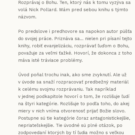
Rozprávaj o Bohu. Ten, ktorý nás k tomu vyzýva sa
volá Nick Pollard. Mám pred sebou knihu s týmto
názvom.
Po predslove i predhovore sa napokon autor púšťa
do svojej práce. Priznáva sa... nielen pri písaní tejto
knihy, robiť evanjelizáciu, rozprávať ľuďom o Bohu,
považuje za veľmi ťažké. Hovorí, že dokonca z toho
máva isté tráviace problémy.
Úvod poňal trochu inak, ako sme zvyknutí. Ale už
v úvode sa snaží rozpracovať predbežný materiál
k celému svojmu rozprávaniu. Tak napríklad
v jednej podkapitole hovorí o tom, že rozlišuje ľudí
na štyri kategórie. Rozlišuje to podľa toho, do akej
miery v nich vníma otvorenosť prijať Božie slovo.
Postupne sú tie kategórie čoraz antagonistickejšie,
nepriateľskejšie. Tie úvodné sú plné otázok, po
zodpovedaní ktorých by tí ľudia možno s veľkou