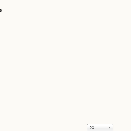
D
Zobrazené
20