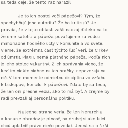
sa teda deje, že tento raz narazili.
Je to ich postoj voči pápežovi? Tým, že
spochybňujú jeho autoritu? Že ho kritizujú? Je
pravda, že v tejto oblasti zašli naozaj ďaleko na to,
že sme katolíci a pápeža považujeme za vodcu
mimoriadne hodného úcty v komunite a vo svete.
Vieme, že extrémna časť týchto ľudí verí, že Cirkev
od úmrtia PiaXII. nemá platného pápeža. Podľa nich
je jeho stolec vakantný. Z ich správania vidno, že
keď im niekto siahne na ich hračky, nepozerajú na
nič. V tom momente odmietnu disciplínu vo vzťahu
k biskupovi, koncilu, k pápežovi. Zdalo by sa teda,
že len oni presne vedia, ako to má byť. A zrejme by
radi prevzali aj personálnu politiku.
Na jednej strane veria, že len hierarchia
a konanie obradov je plnosť, na druhej si ako laici
chcú uplatniť právo niečo povedať. Jedná sa o širší