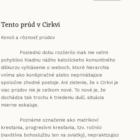
položky
Tento prúd v Cirkvi
Koncil a rôznosť prúdov
Poslednú dobu rozčerilo inak nie veľmi
pohyblivú hladinu nášho katolíckeho komunitného
diškurzu vyhlásenie o weboch, ktoré hierarchia
vníma ako konšpiračné alebo neprinášajúce
spoločne zhodné postoje. Ani zistenie, že v Cirkvi je
viac prúdov nie je celkom nové. To nové je, že
dochádza tak trochu k triedeniu duší, situácia
mierne eskaluje.
Poznáme označenie ako matrikoví
kresťania, progresívni kresťania, tzv. ročníci
(navštívia bohoslužbu len na sviatky), nepraktizujúci