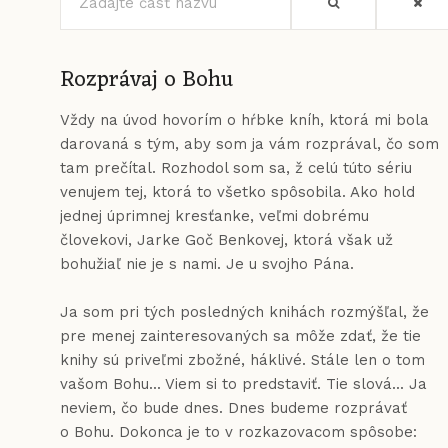
časť
názvu
Rozprávaj o Bohu
Vždy na úvod hovorím o hŕbke kníh, ktorá mi bola
darovaná s tým, aby som ja vám rozprával, čo som
tam prečítal. Rozhodol som sa, ž celú túto sériu
venujem tej, ktorá to všetko spôsobila. Ako hold
jednej úprimnej kresťanke, veľmi dobrému
človekovi, Jarke Goč Benkovej, ktorá však už
bohužiaľ nie je s nami. Je u svojho Pána.
Ja som pri tých posledných knihách rozmýšľal, že
pre menej zainteresovaných sa môže zdať, že tie
knihy sú priveľmi zbožné, háklivé. Stále len o tom
vašom Bohu... Viem si to predstaviť. Tie slová... Ja
neviem, čo bude dnes. Dnes budeme rozprávať
o Bohu. Dokonca je to v rozkazovacom spôsobe: