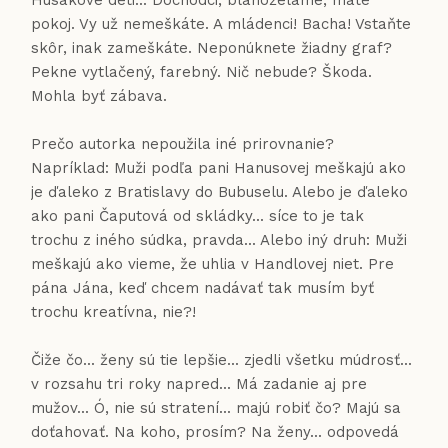
Husákove deti... Dôchodci, blahoželáme, máte
pokoj. Vy už nemeškáte. A mládenci! Bacha! Vstaňte
skôr, inak zameškáte. Neponúknete žiadny graf?
Pekne vytlačený, farebný. Nič nebude? Škoda.
Mohla byť zábava.
Prečo autorka nepoužila iné prirovnanie?
Napríklad: Muži podľa pani Hanusovej meškajú ako
je ďaleko z Bratislavy do Bubuselu. Alebo je ďaleko
ako pani Čaputová od skládky... síce to je tak
trochu z iného súdka, pravda... Alebo iný druh: Muži
meškajú ako vieme, že uhlia v Handlovej niet. Pre
pána Jána, keď chcem nadávať tak musím byť
trochu kreatívna, nie?!
Čiže čo... ženy sú tie lepšie... zjedli všetku múdrosť...
v rozsahu tri roky napred... Má zadanie aj pre
mužov... Ó, nie sú stratení... majú robiť čo? Majú sa
doťahovať. Na koho, prosím? Na ženy... odpovedá