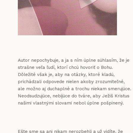
Autor nepochybuje, a ja s ním úplne súhlasím, že je
strašne veľa ľudí, ktorí chcú hovoriť o Bohu.
Dôležité však je, aby na otázky, ktoré kladú,
prichádzali odpovede nielen akoby zrozumiteľné,
ale možno aj duchaplné a trochu niekam smerujúce.
Neodsudzujúce, nebijúce do tváre, aby Ježiš Kristus
našimi vlastnými slovami nebol úplne pošpinený.
Ešte sme sa ani nikam nerozbehli a už vidíte, že