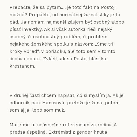
Prepáčte, že sa pýtam.... je toto fakt na Postoji
možné? Prepáčte, od normálnej žurnalistiky je to
pád. Ja nemám najmenší záujem byť osobný alebo
písať invektívy. Ak si však autorka rieši nejaký
osobný, či osobnostný problém, či problém
nejakého ženského spolku s názvom: „Sme tri
kroky vpred“, v poriadku, ale toto sem v tomto
duchu nepatrí. Zvlášť, ak sa Postoj hlási ku
kresťanom.
V druhej časti chcem napísať, čo si myslím ja. Ak je
odborník pani Hanusová, pretože je žena, potom
som aj ja, lebo som muž.
Mali sme tu neúspešné referendum za rodinu. A
predsa úspešné. Extrémisti z gender hnutia