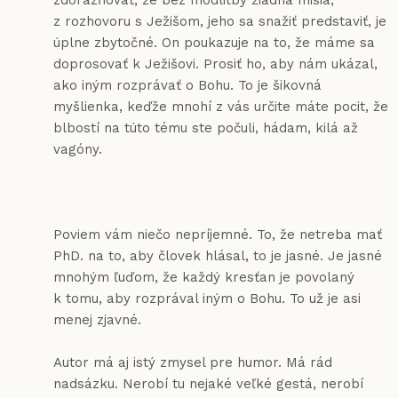
zdôrazňovať, že bez modlitby žiadna misia,
z rozhovoru s Ježišom, jeho sa snažiť predstaviť, je
úplne zbytočné. On poukazuje na to, že máme sa
doprosovať k Ježišovi. Prosiť ho, aby nám ukázal,
ako iným rozprávať o Bohu. To je šikovná
myšlienka, keďže mnohí z vás určite máte pocit, že
blbostí na túto tému ste počuli, hádam, kilá až
vagóny.
Poviem vám niečo nepríjemné. To, že netreba mať
PhD. na to, aby človek hlásal, to je jasné. Je jasné
mnohým ľuďom, že každý kresťan je povolaný
k tomu, aby rozprával iným o Bohu. To už je asi
menej zjavné.
Autor má aj istý zmysel pre humor. Má rád
nadsázku. Nerobí tu nejaké veľké gestá, nerobí