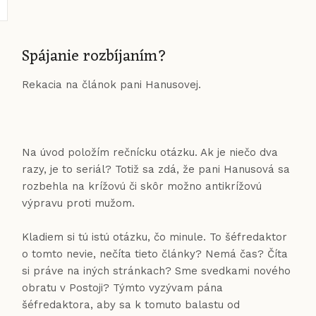
Spájanie rozbíjaním?
Rekacia na článok pani Hanusovej.
Na úvod položím rečnícku otázku. Ak je niečo dva
razy, je to seriál? Totiž sa zdá, že pani Hanusová sa
rozbehla na krížovú či skôr možno antikrížovú
výpravu proti mužom.
Kladiem si tú istú otázku, čo minule. To šéfredaktor
o tomto nevie, nečíta tieto články? Nemá čas? Číta
si práve na iných stránkach? Sme svedkami nového
obratu v Postoji? Týmto vyzývam pána
šéfredaktora, aby sa k tomuto balastu od