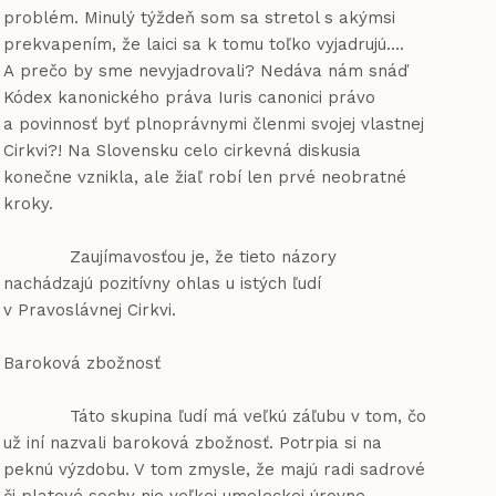
problém. Minulý týždeň som sa stretol s akýmsi
prekvapením, že laici sa k tomu toľko vyjadrujú....
A prečo by sme nevyjadrovali? Nedáva nám snáď
Kódex kanonického práva Iuris canonici právo
a povinnosť byť plnoprávnymi členmi svojej vlastnej
Cirkvi?! Na Slovensku celo cirkevná diskusia
konečne vznikla, ale žiaľ robí len prvé neobratné
kroky.
Zaujímavosťou je, že tieto názory
nachádzajú pozitívny ohlas u istých ľudí
v Pravoslávnej Cirkvi.
Baroková zbožnosť
Táto skupina ľudí má veľkú záľubu v tom, čo
už iní nazvali baroková zbožnosť. Potrpia si na
peknú výzdobu. V tom zmysle, že majú radi sadrové