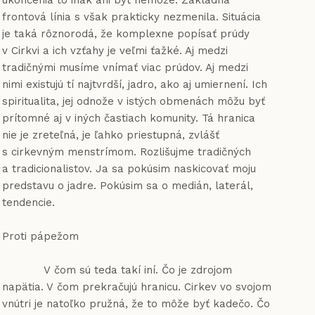
ukončenia to inak ani byť nemôže. Základná
frontová línia s však prakticky nezmenila. Situácia
je taká rôznorodá, že komplexne popísať prúdy
v Cirkvi a ich vzťahy je veľmi ťažké. Aj medzi
tradičnými musíme vnímať viac prúdov. Aj medzi
nimi existujú tí najtvrdší, jadro, ako aj umiernení. Ich
spiritualita, jej odnože v istých obmenách môžu byť
prítomné aj v iných častiach komunity. Tá hranica
nie je zreteľná, je ľahko priestupná, zvlášť
s cirkevným menstrímom. Rozlišujme tradičných
a tradicionalistov. Ja sa pokúsim naskicovať moju
predstavu o jadre. Pokúsim sa o medián, laterál,
tendencie.
Proti pápežom
V čom sú teda takí iní. Čo je zdrojom
napätia. V čom prekračujú hranicu. Cirkev vo svojom
vnútri je natoľko pružná, že to môže byť kadečo. Čo