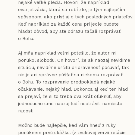
nejaké veľké plecia. Hovorí, že napríklad
evanjelizácia, ktorá sa robí zle, je tým najlepším
spôsobom, ako prísť aj o tých posledných priateľov.
Keď napríklad za každú cenu pri jedle budete
hľadať dôvod, aby ste odrazu začali rozprávať
o Bohu.
Aj mňa napríklad veľmi potešilo, že autor mi
ponúkol slobodu. On hovorí, že ak naozaj nevidíme
situáciu, nevidíme určitú pripravenosť počúvať, tak
nie je ani správne púšťať sa niekomu rozprávať
o Bohu. To rozprávanie predpokladá nejaké
očakávanie, nejaký hlad. Dokonca aj keď ten hlad
sa prejaví, že si to treba dva krát oťuknúť, aby
jednoducho sme naozaj ľudí neotrávili namiesto
radosti.
Možno bude najlepšie, keď vám hneď z ruky
ponúknem prvú ukážku. (v zvukovej verzii relácie