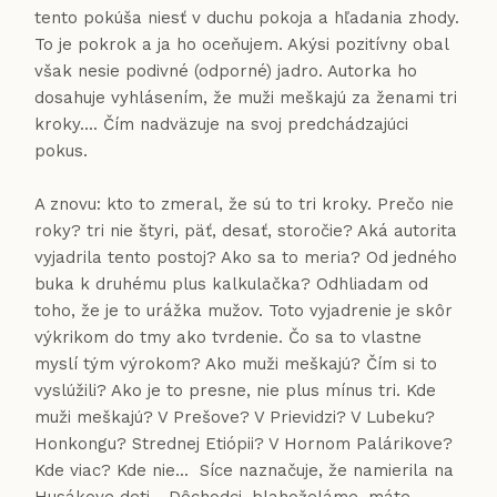
tento pokúša niesť v duchu pokoja a hľadania zhody.
To je pokrok a ja ho oceňujem. Akýsi pozitívny obal
však nesie podivné (odporné) jadro. Autorka ho
dosahuje vyhlásením, že muži meškajú za ženami tri
kroky.... Čím nadväzuje na svoj predchádzajúci
pokus.
A znovu: kto to zmeral, že sú to tri kroky. Prečo nie
roky? tri nie štyri, päť, desať, storočie? Aká autorita
vyjadrila tento postoj? Ako sa to meria? Od jedného
buka k druhému plus kalkulačka? Odhliadam od
toho, že je to urážka mužov. Toto vyjadrenie je skôr
výkrikom do tmy ako tvrdenie. Čo sa to vlastne
myslí tým výrokom? Ako muži meškajú? Čím si to
vyslúžili? Ako je to presne, nie plus mínus tri. Kde
muži meškajú? V Prešove? V Prievidzi? V Lubeku?
Honkongu? Strednej Etiópii? V Hornom Palárikove?
Kde viac? Kde nie... Síce naznačuje, že namierila na