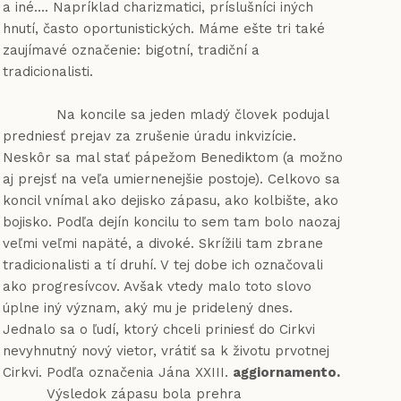
a iné.... Napríklad charizmatici, príslušníci iných
hnutí, často oportunistických. Máme ešte tri také
zaujímavé označenie: bigotní, tradiční a
tradicionalisti.
Na koncile sa jeden mladý človek podujal
predniesť prejav za zrušenie úradu inkvizície.
Neskôr sa mal stať pápežom Benediktom (a možno
aj prejsť na veľa umiernenejšie postoje). Celkovo sa
koncil vnímal ako dejisko zápasu, ako kolbište, ako
bojisko. Podľa dejín koncilu to sem tam bolo naozaj
veľmi veľmi napäté, a divoké. Skrížili tam zbrane
tradicionalisti a tí druhí. V tej dobe ich označovali
ako progresívcov. Avšak vtedy malo toto slovo
úplne iný význam, aký mu je pridelený dnes.
Jednalo sa o ľudí, ktorý chceli priniesť do Cirkvi
nevyhnutný nový vietor, vrátiť sa k životu prvotnej
Cirkvi. Podľa označenia Jána XXIII.
aggiornamento.
Výsledok zápasu bola prehra