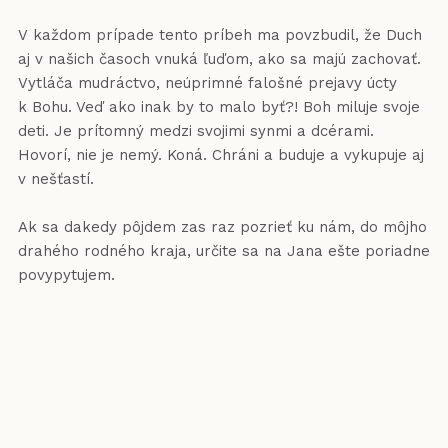
V každom prípade tento príbeh ma povzbudil, že Duch
aj v našich časoch vnuká ľuďom, ako sa majú zachovať.
Vytláča mudráctvo, neúprimné falošné prejavy úcty
k Bohu. Veď ako inak by to malo byť?! Boh miluje svoje
deti. Je prítomný medzi svojimi synmi a dcérami.
Hovorí, nie je nemý. Koná. Chráni a buduje a vykupuje aj
v nešťastí.
Ak sa dakedy pôjdem zas raz pozrieť ku nám, do môjho
drahého rodného kraja, určite sa na Jana ešte poriadne
povypytujem.