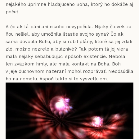
nejakého úprimne hľadajúceho Boha, ktorý ho dokáže aj
počuť.
A čo ak tá páni ani nikoho nevypočula. Nijaký človek za
ňou nešiel, aby umožnila šťastie svojho syna? Čo ak
sama dovolila Bohu, aby si robil plány, ktoré sa jej zdali
zlé, možno nezrelé a bláznivé? Tak potom tá jej viera
mala nejaký sebabudujúci spôsob existencie. Nebola
len zväzkom hmly, ale mala kontakt na Boha. Boh
v jeje duchovnom nazeraní mohol rozprávať. Neodsúdila
ho na nemotu. Aspoň takto si to vysvetľujem.