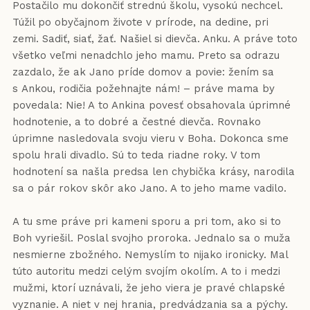
Postačilo mu dokončiť strednú školu, vysokú nechcel.
Túžil po obyčajnom živote v prírode, na dedine, pri
zemi. Sadiť, siať, žať. Našiel si dievča. Anku. A práve toto
všetko veľmi nenadchlo jeho mamu. Preto sa odrazu
zazdalo, že ak Jano príde domov a povie: žením sa
s Ankou, rodičia požehnajte nám! – práve mama by
povedala: Nie! A to Ankina povesť obsahovala úprimné
hodnotenie, a to dobré a čestné dievča. Rovnako
úprimne nasledovala svoju vieru v Boha. Dokonca sme
spolu hrali divadlo. Sú to teda riadne roky. V tom
hodnotení sa našla predsa len chybička krásy, narodila
sa o pár rokov skôr ako Jano. A to jeho mame vadilo.
A tu sme práve pri kameni sporu a pri tom, ako si to
Boh vyriešil. Poslal svojho proroka. Jednalo sa o muža
nesmierne zbožného. Nemyslím to nijako ironicky. Mal
túto autoritu medzi celým svojím okolím. A to i medzi
mužmi, ktorí uznávali, že jeho viera je pravé chlapské
vyznanie. A niet v nej hrania, predvádzania sa a pýchy.