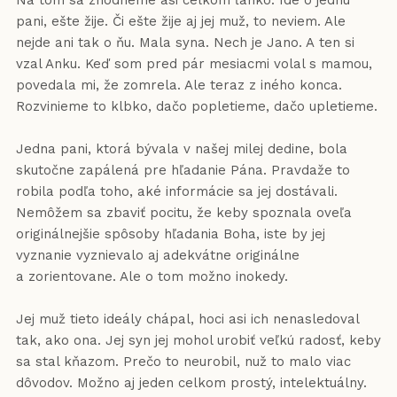
Na tom sa zhodneme asi celkom ľahko. Ide o jednu
pani, ešte žije. Či ešte žije aj jej muž, to neviem. Ale
nejde ani tak o ňu. Mala syna. Nech je Jano. A ten si
vzal Anku. Keď som pred pár mesiacmi volal s mamou,
povedala mi, že zomrela. Ale teraz z iného konca.
Rozvinieme to klbko, dačo popletieme, dačo upletieme.
Jedna pani, ktorá bývala v našej milej dedine, bola
skutočne zapálená pre hľadanie Pána. Pravdaže to
robila podľa toho, aké informácie sa jej dostávali.
Nemôžem sa zbaviť pocitu, že keby spoznala oveľa
originálnejšie spôsoby hľadania Boha, iste by jej
vyznanie vyznievalo aj adekvátne originálne
a zorientovane. Ale o tom možno inokedy.
Jej muž tieto ideály chápal, hoci asi ich nenasledoval
tak, ako ona. Jej syn jej mohol urobiť veľkú radosť, keby
sa stal kňazom. Prečo to neurobil, nuž to malo viac
dôvodov. Možno aj jeden celkom prostý, intelektuálny.