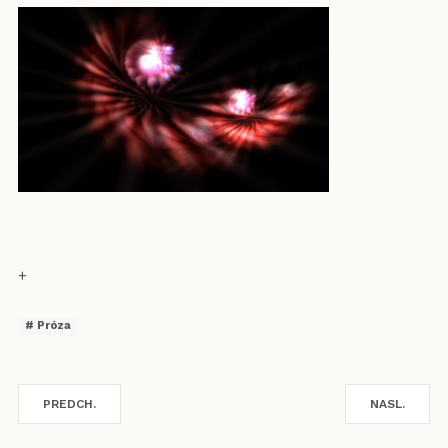
+
Próza
PREDCH.
NASL.