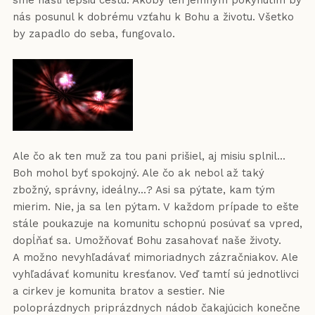
sme našli lepšiu cestu. Akoby len jemným pokynutím by
nás posunul k dobrému vzťahu k Bohu a životu. Všetko
by zapadlo do seba, fungovalo.
Ale čo ak ten muž za tou pani prišiel, aj misiu splnil...
Boh mohol byť spokojný. Ale čo ak nebol až taký
zbožný, správny, ideálny...? Asi sa pýtate, kam tým
mierim. Nie, ja sa len pýtam. V každom prípade to ešte
stále poukazuje na komunitu schopnú posúvať sa vpred,
dopĺňať sa. Umožňovať Bohu zasahovať naše životy.
A možno nevyhľadávať mimoriadnych zázračniakov. Ale
vyhľadávať komunitu kresťanov. Veď tamtí sú jednotlivci
a cirkev je komunita bratov a sestier. Nie
poloprázdnych priprázdnych nádob čakajúcich konečne