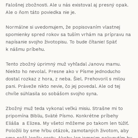
Falošnej zbožnosti. Ale u nás existoval aj presný opak.
Ale o ňom táto poviedka nie je.
Normálne si uvedomujem, že popisovaním vlastnej
spomienky spred rokov sa tuším vrhám na prípravu na
napísanie svojho životopisu. To bude čítanie! Späť
k nášmu príbehu.
Tento zbožný úprimný muž vyhľadal Janovu mamu.
Niekto ho nevolal. Presne ako v Písme jednoducho
dostal rozkaz z hora, z neba. Šiel. Prehovoril s milou
pani. Práveže nikto nevie, čo jej povedal. Ale od tej
chvíle súhlasila so sobášom svojho syna.
Zbožný muž teda vykonal veľkú misiu. Strašne mi to
pripomína Bibliu, Sväté Písmo. Konkrétne príbehy
Eliáša a Elizea. My všetci môžeme po takom len túžiť.
Položili by sme hŕbu otázok, zamotaných životom, aby