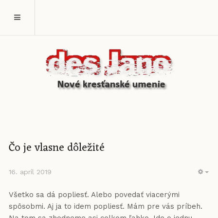
Čo je vlasne dôležité
16. apríl 2019
EM
Všetko sa dá popliesť. Alebo povedať viacerými
spôsobmi. Aj ja to idem popliesť. Mám pre vás príbeh.