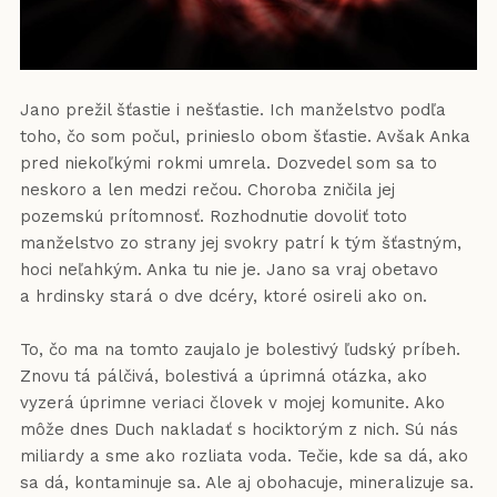
Jano prežil šťastie i nešťastie. Ich manželstvo podľa
toho, čo som počul, prinieslo obom šťastie. Avšak Anka
pred niekoľkými rokmi umrela. Dozvedel som sa to
neskoro a len medzi rečou. Choroba zničila jej
pozemskú prítomnosť. Rozhodnutie dovoliť toto
manželstvo zo strany jej svokry patrí k tým šťastným,
hoci neľahkým. Anka tu nie je. Jano sa vraj obetavo
a hrdinsky stará o dve dcéry, ktoré osireli ako on.
To, čo ma na tomto zaujalo je bolestivý ľudský príbeh.
Znovu tá pálčivá, bolestivá a úprimná otázka, ako
vyzerá úprimne veriaci človek v mojej komunite. Ako
môže dnes Duch nakladať s hociktorým z nich. Sú nás
miliardy a sme ako rozliata voda. Tečie, kde sa dá, ako
sa dá, kontaminuje sa. Ale aj obohacuje, mineralizuje sa.