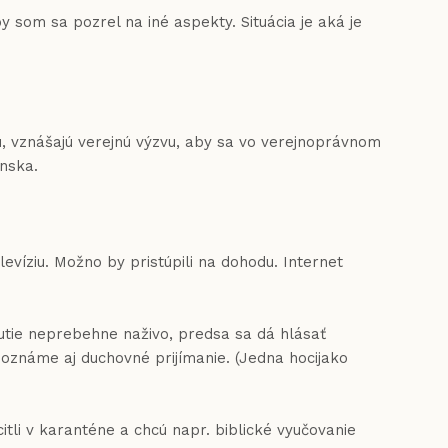
om sa pozrel na iné aspekty. Situácia je aká je
vznášajú verejnú výzvu, aby sa vo verejnoprávnom
nska.
iu. Možno by pristúpili na dohodu. Internet
tnutie neprebehne naživo, predsa sa dá hlásať
poznáme aj duchovné prijímanie. (Jedna hocijako
itli v karanténe a chcú napr. biblické vyučovanie