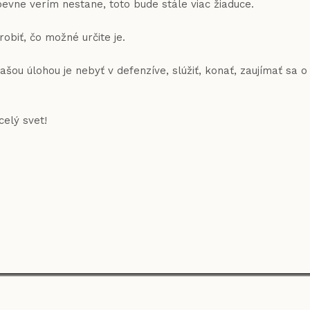
sa pevne verím nestane, toto bude stále viac žiaduce.
robiť, čo možné určite je.
šou úlohou je nebyť v defenzíve, slúžiť, konať, zaujímať sa o
celý svet!