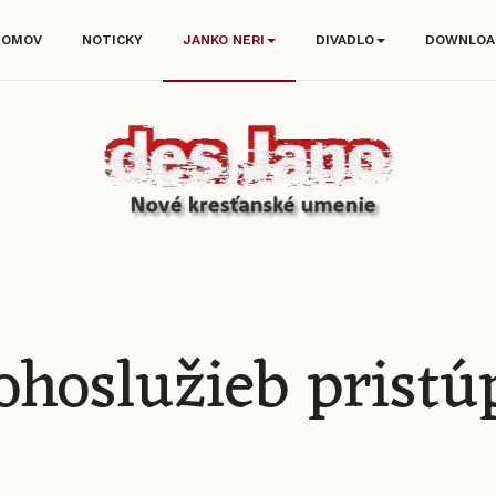
DOMOV
NOTICKY
JANKO NERI
DIVADLO
DOWNLOA
hoslužieb pristú