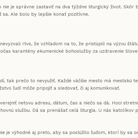
správne zastaviť na dva týždne liturgický život. Skôr by s
sa. Ale bolo by lepšie konať pozitívne.
 rtvs, že vzhľadom na to, že pristúpili na výzvu štátu, 
 počas karantény ekumenické bohoslužby za uzdravenie Slove
rečo to nevyužiť. Každé väčšie mesto má mestskú televíz
stvo ľudí môže pripojiť a sledovať, či aj komunikovať.
 zverejniť netovu adresu, dátum, čas a niečo sa dá. Hoci stre
hovnú službu. Dá sa prenášať celá liturgia. U nás katolíkov 
e je výhodné aj preto, aby sa poslúžilo ľuďom, ktorí by sa oc