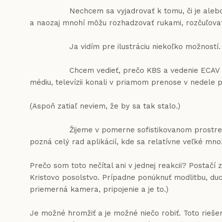
Nechcem sa vyjadrovať k tomu, či je alebo nie je 
a naozaj mnohí môžu rozhadzovať rukami, rozčuľovať 
Ja vidím pre ilustráciu niekoľko možností.
Chcem vedieť, prečo KBS a vedenie ECAV nevyzvali
médiu, televízii konali v priamom prenose v nedele
(Aspoň zatiaľ neviem, že by sa tak stalo.)
Žijeme v pomerne sofistikovanom prostredí, tak p
pozná celý rad aplikácií, kde sa relatívne veľké množ
Prečo som toto nečítal ani v jednej reakcii? Postačí
Kristovo posolstvo. Prípadne ponúknuť modlitbu, duc
priemerná kamera, pripojenie a je to.)
Je možné hromžiť a je možné niečo robiť. Toto riešeni