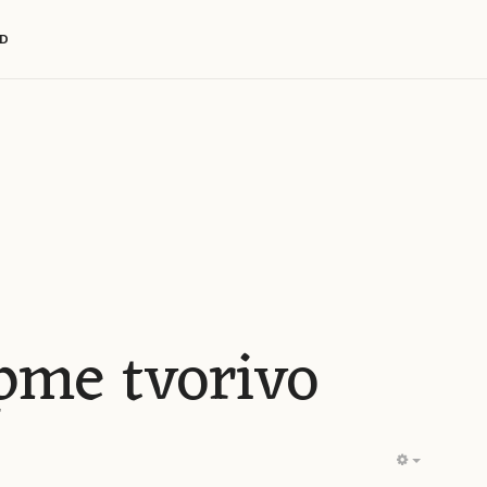
D
pme tvorivo
EMPTY