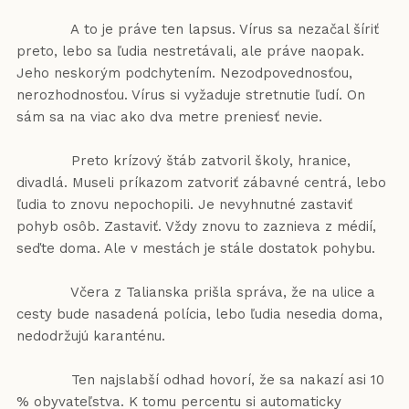
A to je práve ten lapsus. Vírus sa nezačal šíriť
preto, lebo sa ľudia nestretávali, ale práve naopak.
Jeho neskorým podchytením. Nezodpovednosťou,
nerozhodnosťou. Vírus si vyžaduje stretnutie ľudí. On
sám sa na viac ako dva metre preniesť nevie.
Preto krízový štáb zatvoril školy, hranice,
divadlá. Museli príkazom zatvoriť zábavné centrá, lebo
ľudia to znovu nepochopili. Je nevyhnutné zastaviť
pohyb osôb. Zastaviť. Vždy znovu to zaznieva z médií,
seďte doma. Ale v mestách je stále dostatok pohybu.
Včera z Talianska prišla správa, že na ulice a
cesty bude nasadená polícia, lebo ľudia nesedia doma,
nedodržujú karanténu.
Ten najslabší odhad hovorí, že sa nakazí asi 10
% obyvateľstva. K tomu percentu si automaticky