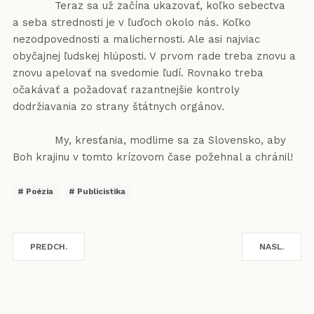
Teraz sa už začína ukazovať, koľko sebectva
a seba strednosti je v ľuďoch okolo nás. Koľko
nezodpovednosti a malichernosti. Ale asi najviac
obyčajnej ľudskej hlúposti. V prvom rade treba znovu a
znovu apelovať na svedomie ľudí. Rovnako treba
očakávať a požadovať razantnejšie kontroly
dodržiavania zo strany štátnych orgánov.
My, kresťania, modlime sa za Slovensko, aby
Boh krajinu v tomto krízovom čase požehnal a chránil!
Poézia
Publicistika
PREDCH.
NASL.