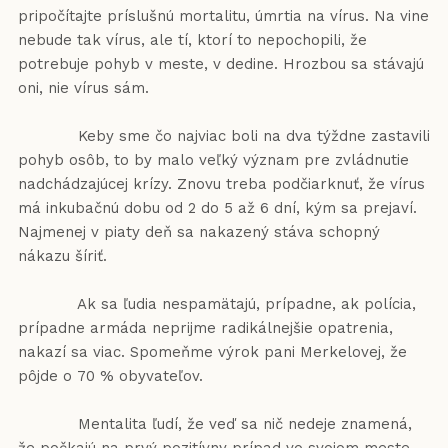
pripočítajte príslušnú mortalitu, úmrtia na vírus. Na vine
nebude tak vírus, ale tí, ktorí to nepochopili, že
potrebuje pohyb v meste, v dedine. Hrozbou sa stávajú
oni, nie vírus sám.
Keby sme čo najviac boli na dva týždne zastavili
pohyb osôb, to by malo veľký význam pre zvládnutie
nadchádzajúcej krízy. Znovu treba podčiarknuť, že vírus
má inkubačnú dobu od 2 do 5 až 6 dní, kým sa prejaví.
Najmenej v piaty deň sa nakazený stáva schopný
nákazu šíriť.
Ak sa ľudia nespamätajú, prípadne, ak polícia,
prípadne armáda neprijme radikálnejšie opatrenia,
nakazí sa viac. Spomeňme výrok pani Merkelovej, že
pôjde o 70 % obyvateľov.
Mentalita ľudí, že veď sa nič nedeje znamená,