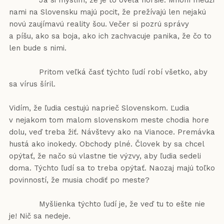
Ja si myslím, že je to oveľa horšie. Mnohí medzi
nami na Slovensku majú pocit, že prežívajú len nejakú
novú zaujímavú reality šou. Večer si pozrú správy
a píšu, ako sa boja, ako ich zachvacuje panika, že čo to
len bude s nimi.
Pritom veľká časť týchto ľudí robí všetko, aby
sa vírus šíril.
Vidím, že ľudia cestujú naprieč Slovenskom. Ľudia
v nejakom tom malom slovenskom meste chodia hore
dolu, veď treba žiť. Návštevy ako na Vianoce. Premávka
hustá ako inokedy. Obchody plné. Človek by sa chcel
opýtať, že načo sú vlastne tie výzvy, aby ľudia sedeli
doma. Týchto ľudí sa to treba opýtať. Naozaj majú toľko
povinností, že musia chodiť po meste?
Myšlienka týchto ľudí je, že veď tu to ešte nie
je! Nič sa nedeje.