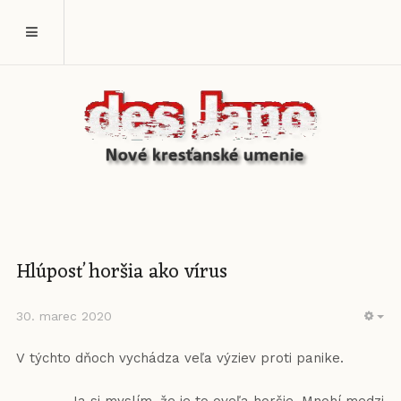
Hlúposť horšia ako vírus
30. marec 2020
EM
V týchto dňoch vychádza veľa výziev proti panike.