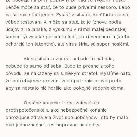
že počkajú na prvý pozitívny prípad vo svojom meste.
Lenže môže sa stať, že to bude priveľmi neskoro. Lebo
na šírenie stačí jeden. Zvlášť v situácii, keď ľudia nie sú
vôbec testovaní. A môže sa stať, že je (znovu podľa
údajov z Talianska, z výskumu v rámci malej dedinskej
komunity) vysoké percento ľudí, ktorí neochorejú (alebo
ochorejú len latentne), ale vírus šíria, sú super nosičmi.
Ak sa situácia zhorší, nebude to náhoda,
nebude to samo od seba. Bude to presne z toho
dôvodu, že nakazený sa s niekým stretol. Myslíme nato,
že potrebujeme preventívne opatrenia práve preto,
aby sa nestalo nič horšie ako pokojné sedenie doma.
Opačné konanie treba vnímať ako
protispoločenské a ako nebezpečné konanie
ohrozujúce zdravie a život spoluobčanov. Toto by malo
mať jednoznačne trestnoprávne následky.